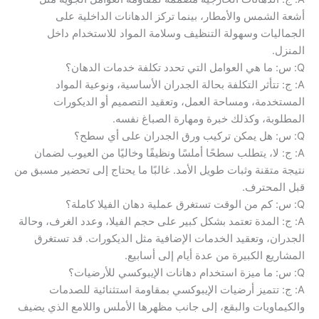
أشعة الشمس والأمطار، بينما تركز الدهانات الداخلية على
الجماليات وسهولة التنظيف وسلامة المواد للاستخدام داخل
المنزل.
Q: س: ما هي العوامل التي تحدد تكلفة خدمات الدهان؟
A: ج: تتأثر التكلفة بحالة الجدران الأساسية، ونوعية المواد
المستخدمة، ومساحة العمل، وتعقيد التصميم أو الديكورات
المطلوبة، وكذلك خبرة ومهارة الصباغ نفسه.
Q: س: هل يمكن تركيب ورق الجدران على أي سطح؟
A: ج: لا، يتطلب سطحًا أملسًا ونظيفًا وخاليًا من العيوب لضمان
نتيجة متقنة وثبات طويل الأمد. غالبًا ما يحتاج إلى تحضير مسبق من
قبل المحترف.
Q: س: كم من الوقت تستغرق عملية دهان الفيلا كاملة؟
A: ج: المدة تعتمد بشكل كبير على حجم الفيلا، وعدد الغرف، وحالة
الجدران، وتعقيد الخدمات الإضافية مثل الديكورات. قد تستغرق
المشاريع الكبيرة من عدة أيام إلى أسابيع.
Q: س: ما ميزة استخدام دهانات الإيبوكسي للأرضيات؟
A: ج: تتميز أرضيات الإيبوكسي بمقاومة استثنائية للصدمات
والكيماويات والبقع، إلى جانب مظهرها الأملس واللامع الذي يضيف