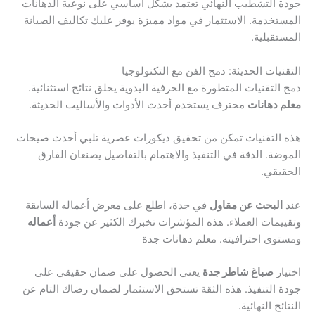
جودة التشطيب النهائي تعتمد بشكل أساسي على نوعية الدهانات
المستخدمة. الاستثمار في مواد مميزة يوفر عليك تكاليف الصيانة
المستقبلية.
التقنيات الحديثة: دمج الفن مع التكنولوجيا
دمج التقنيات المتطورة مع الحرفية اليدوية يخلق نتائج استثنائية.
معلم دهانات
محترف يستخدم أحدث الأدوات والأساليب الحديثة.
هذه التقنيات تمكن من تحقيق ديكورات عصرية تلبي أحدث صيحات
الموضة. الدقة في التنفيذ والاهتمام بالتفاصيل يصنعان الفارق
الحقيقي.
عند
البحث عن مقاول
في جدة، اطلع على معرض أعماله السابقة
وتقييمات العملاء. هذه المؤشرات تخبرك الكثير عن جودة
أعماله
ومستوى احترافيته. معلم دهانات جدة
اختيار
صباغ شاطر جدة
يعني الحصول على ضمان حقيقي على
جودة التنفيذ. هذه الثقة تستحق الاستثمار لضمان رضاك التام عن
النتائج النهائية.