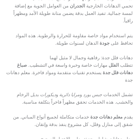
تحمي الدهانات الخارجية
الجدران
من العوامل الجوية مع إضافة
لمسة جمالية.
تنفيذ
العمل بدقة يضمن متانة طويلة الأمد ومظهراً
راقياً.
يتم استخدام مواد خاصة مقاومة للحرارة والرطوبة. هذه المواد
تحافظ على
جودة
الدهان لسنوات طويلة.
دهانات فلل جدة: رفاهية وجمال لا مثيل لهما
تتطلب
الفلل
مهارات خاصة وخبرة واسعة في
التشطيب
.
صباغ
دهانات فلل جدة
يستخدم تقنيات متقدمة ومواد فاخرة. معلم دهانات
جدة
تشمل الخدمات
جبس بورد
و
مرايا دائرية
و
ديكورات بديل
الرخام
والخشب. هذه الخدمات تحقق مظهراً فاخراً بتكلفة مناسبة.
يقدم
معلم دهانات جدة
خدمات متكاملة لجميع أنواع المباني. من
شقق إلى منازل وفلل، كل مشروع ينفذ بدقة وإتقان.