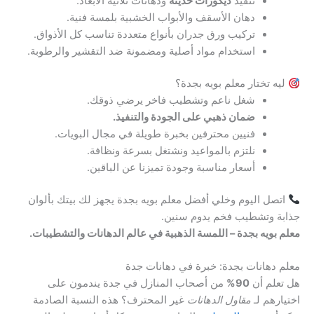
تنفيذ
ديكورات حديثة
ودهانات ثلاثية الأبعاد.
دهان الأسقف والأبواب الخشبية بلمسة فنية.
تركيب ورق جدران بأنواع متعددة تناسب كل الأذواق.
استخدام مواد أصلية ومضمونة ضد التقشير والرطوبة.
ليه تختار معلم بويه بجدة؟
شغل ناعم وتشطيب فاخر يرضي ذوقك.
ضمان ذهبي على الجودة والتنفيذ.
فنيين محترفين بخبرة طويلة في مجال البويات.
نلتزم بالمواعيد ونشتغل بسرعة ونظافة.
أسعار مناسبة وجودة تميزنا عن الباقين.
اتصل اليوم وخلي أفضل معلم بويه بجدة يجهز لك بيتك بألوان
جذابة وتشطيب فخم يدوم سنين.
معلم بويه بجدة – اللمسة الذهبية في عالم الدهانات والتشطيبات.
معلم دهانات بجدة: خبرة في دهانات جدة
هل تعلم أن
90%
من أصحاب المنازل في جدة يندمون على
اختيارهم لـ
مقاول الدهانات
غير المحترف؟ هذه النسبة الصادمة