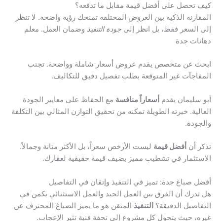
كيف تحصل على أفضل قيمة مقابل ما تدفعه؟
المقارنة الذكية بين العروض المختلفة تمنحك رؤية واضحة. لا تنظر
إلى السعر فقط، بل انظر إلى
جودة التنفيذ
وضمان العمل. معلم
دهانات جدة
ابحث عن متخصص يقدم عروض أسعار شاملة وواضحة. تجنب
المفاجآت غير المتوقعة بطلب تفصيل دقيق للتكاليف.
أبو سليمان يقدم
أسعاراً منافسة
مع الحفاظ على معايير الجودة
العالية. خبرته الطويلة تمكنه من تحقيق التوازن المثالي بين التكلفة
والجودة.
تذكر أن
أفضل قيمة
ليست الأرخص سعراً، بل الأكثر متانة وجمالاً.
الاستثمار في تشطيب مميز يضيف قيمة حقيقية لعقارك.
أفضل صباغ جدة: تميز في التنفيذ وإتقان في التفاصيل
هل تدرك أن الفرق بين العمل الجيد والعمل الاستثنائي يكمن في
التفاصيل الدقيقة؟
التنفيذ
المتقن هو ما يميز الصباغ المحترف عن
غيره، حيث يتحول كل مشروع إلى تحفة فنية تثير الإعجاب.