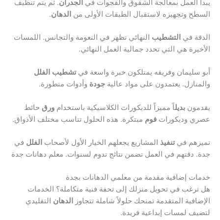
يبدأ العمل بمعالجة الشقوق والفجوات في
الجدران
. ثم يتم تنظيف
السطح وتجهيزه لاستقبال الطبقات الأولى من
الدهان
.
الدقة في
التشطيب
النهائي تظهر في النعومة والتجانس. اللمسات
الأخيرة هي التي تحدد جمالية العمل النهائي.
أبو سليمان وفريقه يمتلكون خبرة واسعة في
تشطيب
الفلل
والمنازل. يعتمدون على مواد عالية
جودة
وأدوات متطورة.
يقدمون
بديل
اً مميزاً للديكورات الكلاسيكية باستخدام
ورق
حائط
عصري وديكورات
فوم
مبتكرة. هذه الحلول تناسب مختلف الأذواق.
تميزهم في
تنفيذ
المشاريع يجعلهم الخيار الأول لأصحاب
الفلل
في
جدة. دقتهم في العمل تضمن نتائج تدوم لسنوات. معلم دهانات جدة
خدمات إضافية مقدمة من معلمي الدهانات بجدة
هل ترغب في تحويل منزلك إلى تحفة فنية متكاملة؟ الخدمات
الإضافية المتقدمة تمنحك حلولاً شاملة تتجاوز
الدهان
التقليدي
لتضيف لمسات إبداعية فريدة.