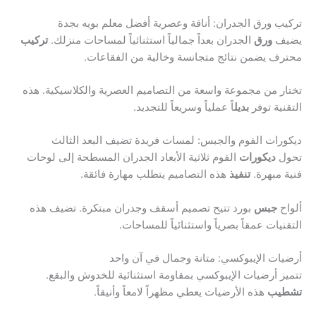
تركيب ورق الجدران: أناقة وعصرية أفضل معلم بويه بجدة
يضيف
ورق
الجدران بعداً جمالياً استثنائياً لمساحات منزلك.
تركيب
محترف يضمن نتائج متجانسة وخالية من الفقاعات.
تختار من مجموعة واسعة من التصاميم العصرية والكلاسيكية. هذه
التقنية توفر
بديل
اً عملياً وسريعاً للتجديد.
ديكورات الفوم والجبس: لمسات فريدة تضيف البعد الثالث
تحول
ديكورات
الفوم ثلاثية الأبعاد الجدران المسطحة إلى لوحات
فنية مبهرة.
تنفيذ
هذه التصاميم يتطلب مهارة فائقة.
ألواح
جبس
بورد تتيح تصميم أسقف وجدران مبتكرة. تضيف هذه
التقنيات عمقاً بصرياً واستثنائياً للمساحات.
أرضيات الإيبوكسي: متانة وجمال في آن واحد
تتميز أرضيات الإيبوكسي بمقاومة استثنائية للخدوش والبقع.
تشطيب
هذه الأرضيات يعطي مظهراً لامعاً وأنيقاً.