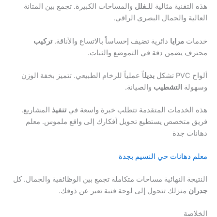
هذه التقنية مثالية للـ
فلل
والمساحات الكبيرة. تجمع بين المتانة
العالية والجمال البصري الراقي.
خدمات
مرايا
دائرية تضيف إحساساً بالاتساع والأناقة.
تركيب
محترف يضمن دقة في التموضع والثبات.
ألواح PVC تشكل
بديل
اً عملياً للرخام الطبيعي. تتميز بخفة الوزن
وسهولة
التشطيب
والصيانة.
هذه الخدمات المتقدمة تتطلب خبرة واسعة في
تنفيذ
المشاريع.
فريق متخصص يستطيع تحويل أفكارك إلى واقع ملموس. معلم
دهانات جدة
معلم دهانات حي النسيم بجدة
النتيجة النهائية مساحات متكاملة تجمع بين الوظائفية والجمال. كل
جدران
منزلك تتحول إلى لوحة فنية تعبر عن ذوقك.
الخلاصة