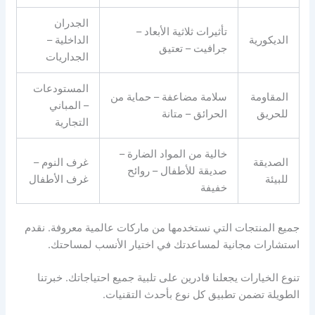
الجدران
تأثيرات ثلاثية الأبعاد –
الديكورية
الداخلية –
جرافيت – تعتيق
الجداريات
المستودعات
المقاومة
سلامة مضاعفة – حماية من
– المباني
للحريق
الحرائق – متانة
التجارية
خالية من المواد الضارة –
الصديقة
غرف النوم –
صديقة للأطفال – روائح
للبيئة
غرف الأطفال
خفيفة
جميع المنتجات التي نستخدمها من ماركات عالمية معروفة. نقدم
استشارات مجانية لمساعدتك في اختيار الأنسب لمساحتك.
تنوع الخيارات يجعلنا قادرين على تلبية جميع احتياجاتك. خبرتنا
الطويلة تضمن تطبيق كل نوع بأحدث التقنيات.