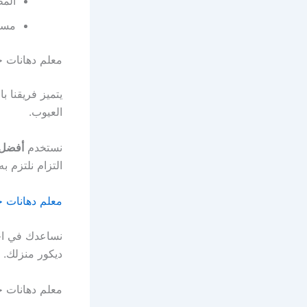
المط
مساح
معلم دهانات ح
يتميز فريقنا ب
العيوب.
نستخدم
أفضل 
التزام نلتزم به.
معلم دهانات ح
نساعدك في اخت
ديكور منزلك.
معلم دهانات ح