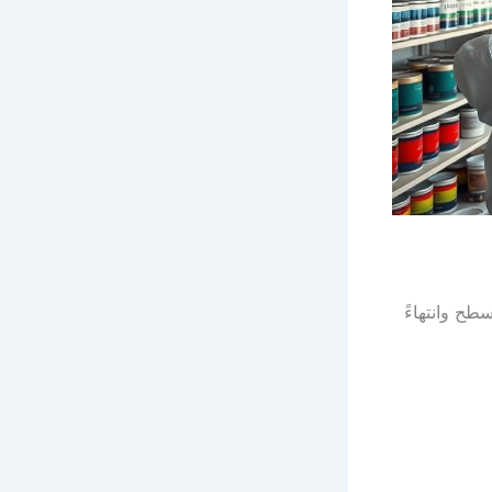
طح وانتهاءً