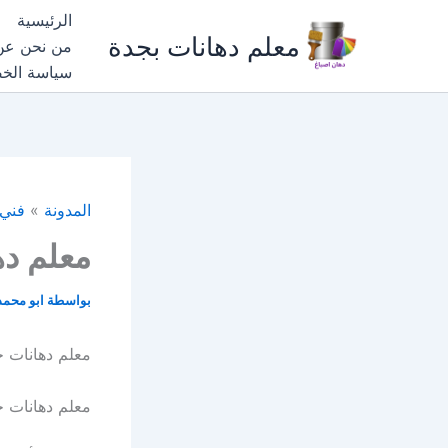
خطي
الرئيسية
لى
معلم دهانات بجدة
من نحن عن
لمحتوى
سياسة الخ
المدونة
»
فني 
معلم ده
بواسطة
ابو محم
معلم دهانات ح
معلم دهانات ح