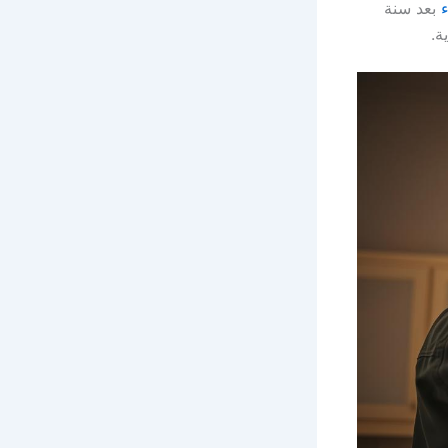
ء
بعد سنة
ة.