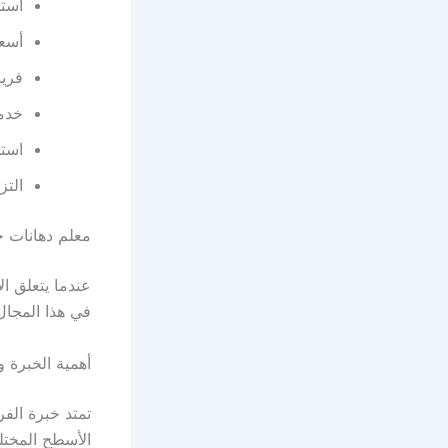
استخ
أسعار ت
فري
خدما
استش
التز
معلم دهانات ح
عندما يتعلق ا
في هذا المجال
أهمية الخبرة و
تمتد خبرة الف
الأسطح المختل