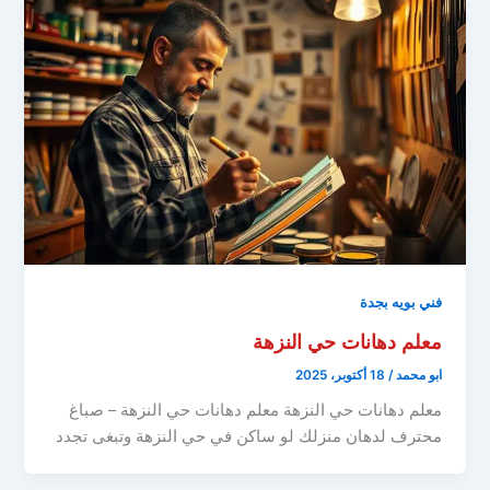
فني بويه بجدة
معلم دهانات حي النزهة
ابو محمد
/
18 أكتوبر، 2025
معلم دهانات حي النزهة معلم دهانات حي النزهة – صباغ
محترف لدهان منزلك لو ساكن في حي النزهة وتبغى تجدد